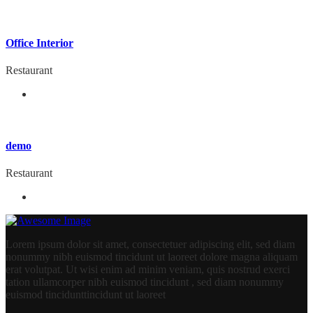
Office Interior
Restaurant
demo
Restaurant
Lorem ipsum dolor sit amet, consectetuer adipiscing elit, sed diam
nonummy nibh euismod tincidunt ut laoreet dolore magna aliquam
erat volutpat. Ut wisi enim ad minim veniam, quis nostrud exerci
tation ullamcorper nibh euismod tincidunt , sed diam nonummy
euismod tincidunttincidunt ut laoreet