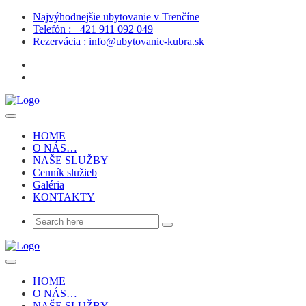
Najvýhodnejšie ubytovanie v Trenčíne
Telefón : +421 911 092 049
Rezervácia : info@ubytovanie-kubra.sk
HOME
O NÁS…
NAŠE SLUŽBY
Cenník služieb
Galéria
KONTAKTY
HOME
O NÁS…
NAŠE SLUŽBY