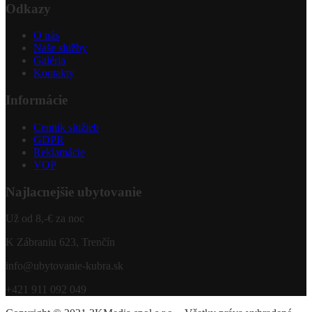
Odkazy
O nás
Naše služby
Galéria
Kontakty
Informácie
Cenník služieb
GDPR
Reklamácie
VOP
Najlacnejšie ubytovanie
Už od 8,-€ za noc
K Zábraniu 623, Trenčín
info@ubytovanie-kubra.sk
+421 911 092 049